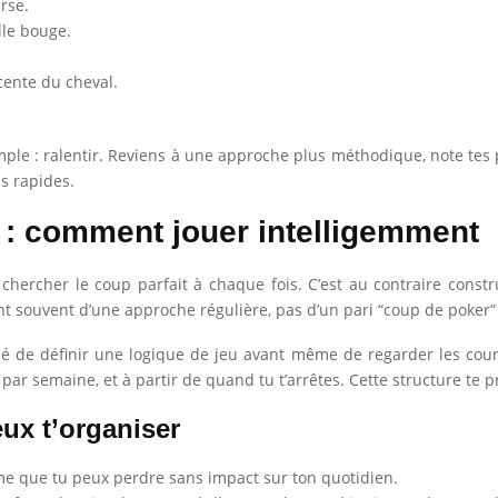
urse.
le bouge.
écente du cheval.
imple : ralentir. Reviens à une approche plus méthodique, note tes p
us rapides.
o : comment jouer intelligemment
 chercher le coup parfait à chaque fois. C’est au contraire cons
nt souvent d’une approche régulière, pas d’un pari “coup de poker” 
é de définir une logique de jeu avant même de regarder les cours
par semaine, et à partir de quand tu t’arrêtes. Cette structure te 
ux t’organiser
me que tu peux perdre sans impact sur ton quotidien.