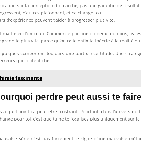
dication sur la perception du marché, pas une garantie de résultat.
ogressent, d’autres plafonnent, et ça change tout.
urs d’expérience peuvent t’aider à progresser plus vite.
t maîtriser d’un coup. Commence par une ou deux réunions, lis les 
end le plus vite, parce qu’on relie enfin la théorie à la réalité du 
 hippiques comportent toujours une part d’incertitude. Une stratég
erreurs qui coûtent cher.
chimie fascinante
ourquoi perdre peut aussi te fair
is à quel point ça peut être frustrant. Pourtant, dans l’univers du 
ange pour toi, c’est que tu ne te focalises plus uniquement sur le r
mauvaise série n’est pas forcément le signe d’une mauvaise métho