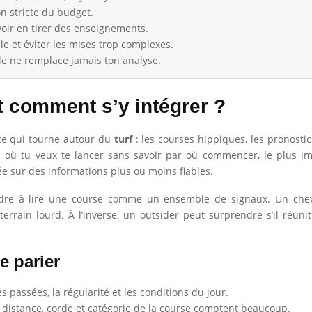
n stricte du budget.
avoir en tirer des enseignements.
 et éviter les mises trop complexes.
le ne remplace jamais ton analyse.
t comment s’y intégrer ?
 ce qui tourne autour du
turf
: les courses hippiques, les pronostics
ion où tu veux te lancer sans savoir par où commencer, le plus 
e sur des informations plus ou moins fiables.
rendre à lire une course comme un ensemble de signaux. Un che
rain lourd. À l’inverse, un outsider peut surprendre s’il réunit
e parier
 passées, la régularité et les conditions du jour.
e, distance, corde et catégorie de la course comptent beaucoup.