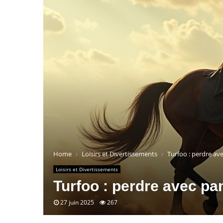
Home
Loisirs et Divertissements
Turfoo : perdre ave
Loisirs et Divertissements
Turfoo : perdre avec pa
27 juin 2025
267