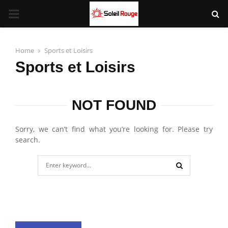
PRIMARY
MENU
Home
Sports et Loisirs
Sports et Loisirs
NOT FOUND
Sorry, we can’t find what you’re looking for. Please try
search.
Search
for:
SEARCH