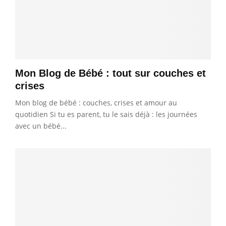
v
c
s
o
e
t
r
e
v
o
Mon Blog de Bébé : tout sur couches et
i
crises
x
Mon blog de bébé : couches, crises et amour au
quotidien Si tu es parent, tu le sais déjà : les journées
avec un bébé...