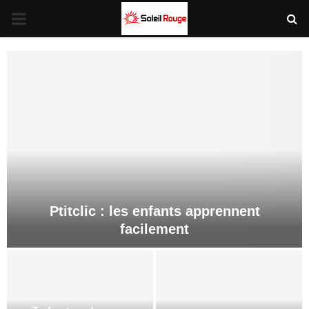
PRIMARY
MENU
Ptitclic : les enfants apprennent
facilement
P
t
i
t